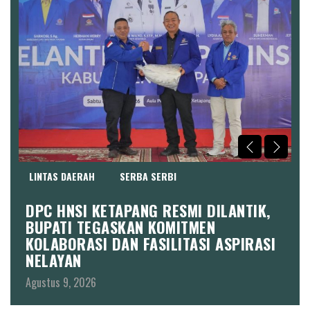
LINTAS DAERAH
SERBA SERBI
L
DPC HNSI KETAPANG RESMI DILANTIK,
B
3
BUPATI TEGASKAN KOMITMEN
K
KOLABORASI DAN FASILITASI ASPIRASI
Ag
NELAYAN
Agustus 9, 2026