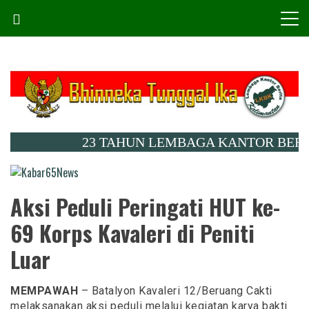
Skip
to
content
23 TAHUN LEMBAGA KANTOR BERITA KAL
Menembus Peradaban
Kabar65News
Aksi Peduli Peringati HUT ke-
69 Korps Kavaleri di Peniti
Luar
MEMPAWAH
– Batalyon Kavaleri 12/Beruang Cakti
melaksanakan aksi peduli melalui kegiatan karya bakti