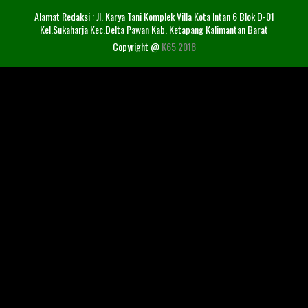
Alamat Redaksi : Jl. Karya Tani Komplek Villa Kota Intan 6 Blok D-01
Kel.Sukaharja Kec.Delta Pawan Kab. Ketapang Kalimantan Barat
Copyright @
K65 2018