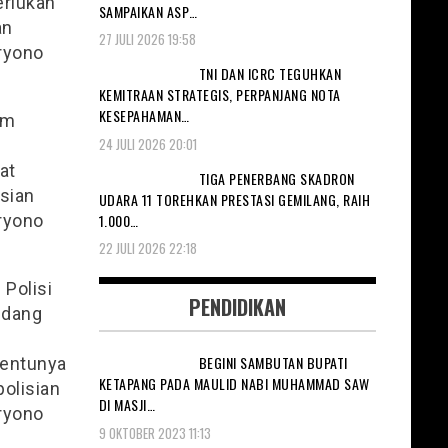
erlukan
SAMPAIKAN ASP…
an
27 JULI 2026 19:58
aryono
TNI DAN ICRC TEGUHKAN
KEMITRAAN STRATEGIS, PERPANJANG NOTA
KESEPAHAMAN…
am
24 JULI 2026 20:01
at
TIGA PENERBANG SKADRON
isian
UDARA 11 TOREHKAN PRESTASI GEMILANG, RAIH
1.000…
aryono
22 JULI 2026 22:18
 Polisi
PENDIDIKAN
edang
BEGINI SAMBUTAN BUPATI
Tentunya
KETAPANG PADA MAULID NABI MUHAMMAD SAW
polisian
DI MASJI…
aryono
9 OKTOBER 2023 11:13