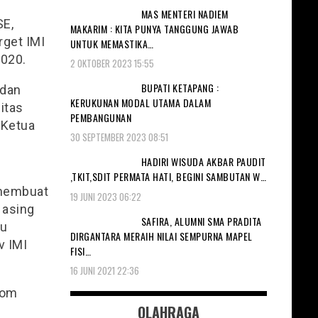
MAS MENTERI NADIEM
SE,
MAKARIM : KITA PUNYA TANGGUNG JAWAB
rget IMI
UNTUK MEMASTIKA…
020.
2 OKTOBER 2023 15:55
BUPATI KETAPANG :
 dan
KERUKUNAN MODAL UTAMA DALAM
itas
PEMBANGUNAN
a Ketua
30 SEPTEMBER 2023 08:51
HADIRI WISUDA AKBAR PAUDIT
,TKIT,SDIT PERMATA HATI, BEGINI SAMBUTAN W…
 membuat
19 JUNI 2023 06:22
 asing
SAFIRA, ALUMNI SMA PRADITA
tu
DIRGANTARA MERAIH NILAI SEMPURNA MAPEL
v IMI
FISI…
16 JUNI 2021 22:36
com
OLAHRAGA