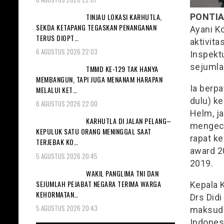
TINJAU LOKASI KARHUTLA,
PONTI
SEKDA KETAPANG TEGASKAN PENANGANAN
Ayani Ko
TERUS DIOPT…
aktivita
6 AGUSTUS 2026 22:03
Inspektu
sejumla
TMMD KE-129 TAK HANYA
MEMBANGUN, TAPI JUGA MENANAM HARAPAN
Ia berp
MELALUI KET…
dulu) ke
6 AGUSTUS 2026 22:00
Helm, j
KARHUTLA DI JALAN PELANG–
mengece
KEPULUK SATU ORANG MENINGGAL SAAT
rapat ke
TERJEBAK KO…
award 2
5 AGUSTUS 2026 20:45
2019.
WAKIL PANGLIMA TNI DAN
SEJUMLAH PEJABAT NEGARA TERIMA WARGA
Kepala K
KEHORMATAN…
Drs Didi
5 AGUSTUS 2026 20:43
maksud 
Indones