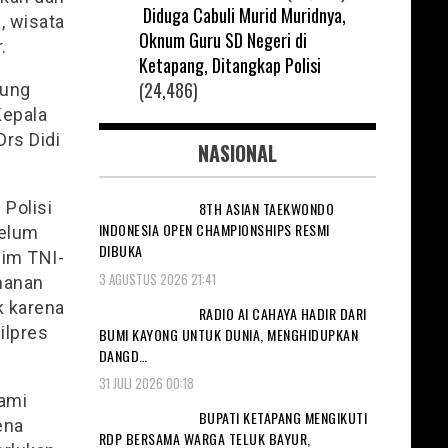
Diduga Cabuli Murid Muridnya,
, wisata
Oknum Guru SD Negeri di
.
Ketapang, Ditangkap Polisi
(24,486)
kung
Kepala
Drs Didi
NASIONAL
 Polisi
8TH ASIAN TAEKWONDO
INDONESIA OPEN CHAMPIONSHIPS RESMI
belum
DIBUKA
pim TNI-
3 AGUSTUS 2026 21:41
manan
k karena
RADIO AI CAHAYA HADIR DARI
ilpres
BUMI KAYONG UNTUK DUNIA, MENGHIDUPKAN
DANGD…
31 JULI 2026 00:18
kami
BUPATI KETAPANG MENGIKUTI
rena
RDP BERSAMA WARGA TELUK BAYUR,