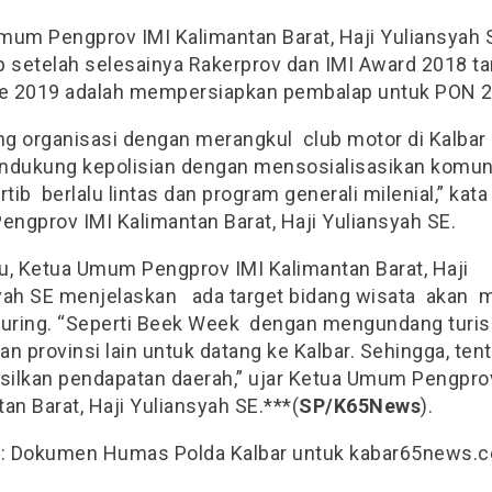
mum Pengprov IMI Kalimantan Barat, Haji Yuliansyah 
p setelah selesainya Rakerprov dan IMI Award 2018 ta
ke 2019 adalah mempersiapkan pembalap untuk PON 2
ang organisasi dengan merangkul club motor di Kalbar
ndukung kepolisian dengan mensosialisasikan komun
rtib berlalu lintas dan program generali milenial,” kat
ngprov IMI Kalimantan Barat, Haji Yuliansyah SE.
tu, Ketua Umum Pengprov IMI Kalimantan Barat, Haji
yah SE menjelaskan ada target bidang wisata akan
ouring. “Seperti Beek Week dengan mengundang turis
n provinsi lain untuk datang ke Kalbar. Sehingga, ten
ilkan pendapatan daerah,” ujar Ketua Umum Pengpro
an Barat, Haji Yuliansyah SE.***(
SP/K65News
).
r
: Dokumen Humas Polda Kalbar untuk kabar65news.