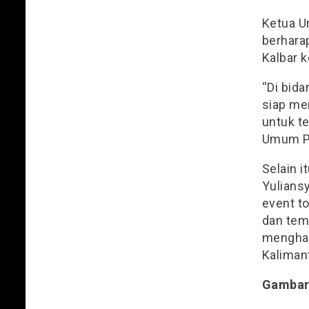
Ketua U
berhara
Kalbar 
“Di bid
siap me
untuk te
Umum Pe
Selain i
Yulians
event t
dan tema
menghas
Kalimant
Gamba