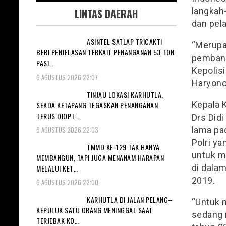
langkah-
LINTAS DAERAH
dan pel
ASINTEL SATLAP TRICAKTI
“Merupa
BERI PENJELASAN TERKAIT PENANGANAN 53 TON
pembang
PASI…
Kepolisi
6 AGUSTUS 2026 22:07
Haryon
TINJAU LOKASI KARHUTLA,
Kepala K
SEKDA KETAPANG TEGASKAN PENANGANAN
TERUS DIOPT…
Drs Did
6 AGUSTUS 2026 22:03
lama pad
Polri y
TMMD KE-129 TAK HANYA
untuk m
MEMBANGUN, TAPI JUGA MENANAM HARAPAN
di dalam
MELALUI KET…
2019.
6 AGUSTUS 2026 22:00
KARHUTLA DI JALAN PELANG–
“Untuk 
KEPULUK SATU ORANG MENINGGAL SAAT
sedang 
TERJEBAK KO…