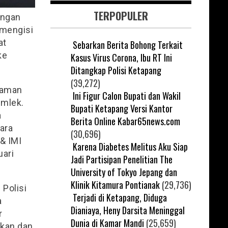
TERPOPULER
angan
 mengisi
at
Sebarkan Berita Bohong Terkait
ke
Kasus Virus Corona, Ibu RT Ini
Ditangkap Polisi Ketapang
(39,272)
jaman
Ini Figur Calon Bupati dan Wakil
Imlek.
Bupati Ketapang Versi Kantor
a
Berita Online Kabar65news.com
ara
(30,696)
 & IMI
Karena Diabetes Melitus Aku Siap
uari
Jadi Partisipan Penelitian The
University of Tokyo Jepang dan
Klinik Kitamura Pontianak
(29,736)
 Polisi
Terjadi di Ketapang, Diduga
a
Dianiaya, Heny Darsita Meninggal
r
Dunia di Kamar Mandi
(25,659)
akan dan