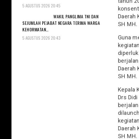
tahun 2
5 AGUSTUS 2026 20:45
konsenta
WAKIL PANGLIMA TNI DAN
Daerah K
SEJUMLAH PEJABAT NEGARA TERIMA WARGA
SH MH.
KEHORMATAN…
Guna me
5 AGUSTUS 2026 20:43
kegiatan
diperlu
berjala
Daerah K
SH MH.
Kepala K
Drs Did
berjalan
dilaunc
kegiatan
Daerah K
SH MH.