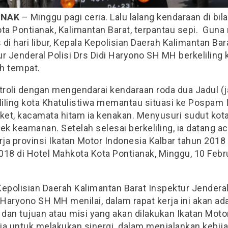
ANAK
– Minggu pagi ceria. Lalu lalang kendaraan di bil
ta Pontianak, Kalimantan Barat, terpantau sepi. Guna
s di hari libur, Kepala Kepolisian Daerah Kalimantan Bar
r Jenderal Polisi Drs Didi Haryono SH MH berkeliling 
h tempat.
atroli dengan mengendarai kendaraan roda dua Jadul (
liling kota Khatulistiwa memantau situasi ke Pospam 
aket, kacamata hitam ia kenakan. Menyusuri sudut kot
k keamanan. Setelah selesai berkeliling, ia datang ac
rja provinsi Ikatan Motor Indonesia Kalbar tahun 2018
018 di Hotel Mahkota Kota Pontianak, Minggu, 10 Febr
epolisian Daerah Kalimantan Barat Inspektur Jenderal
 Haryono SH MH menilai, dalam rapat kerja ini akan ad
dan tujuan atau misi yang akan dilakukan Ikatan Moto
ia untuk melakukan sinergi dalam menjalankan kebij