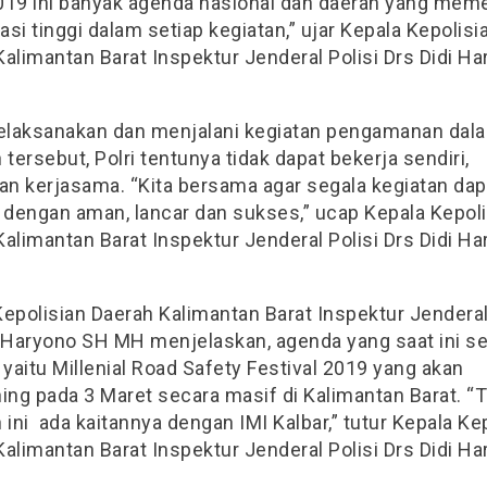
019 ini banyak agenda nasional dan daerah yang mem
si tinggi dalam setiap kegiatan,” ujar Kepala Kepolisi
alimantan Barat Inspektur Jenderal Polisi Drs Didi H
laksanakan dan menjalani kegiatan pengamanan dal
 tersebut, Polri tentunya tidak dapat bekerja sendiri,
kan kerjasama. “Kita bersama agar segala kegiatan dap
n dengan aman, lancar dan sukses,” ucap Kepala Kepol
alimantan Barat Inspektur Jenderal Polisi Drs Didi H
epolisian Daerah Kalimantan Barat Inspektur Jenderal
i Haryono SH MH menjelaskan, agenda yang saat ini s
 yaitu Millenial Road Safety Festival 2019 yang akan
hing pada 3 Maret secara masif di Kalimantan Barat. “
 ini ada kaitannya dengan IMI Kalbar,” tutur Kepala Ke
alimantan Barat Inspektur Jenderal Polisi Drs Didi H