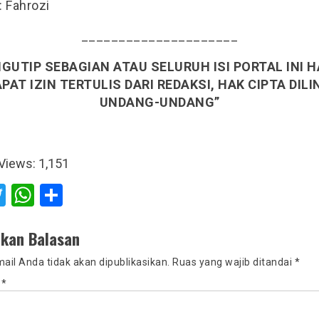
 Fahrozi
_____________________
GUTIP SEBAGIAN ATAU SELURUH ISI PORTAL INI 
AT IZIN TERTULIS DARI REDAKSI, HAK CIPTA DIL
UNDANG-UNDANG”
Views:
1,151
acebook
Twitter
WhatsApp
Share
lkan Balasan
ail Anda tidak akan dipublikasikan.
Ruas yang wajib ditandai
*
r
*