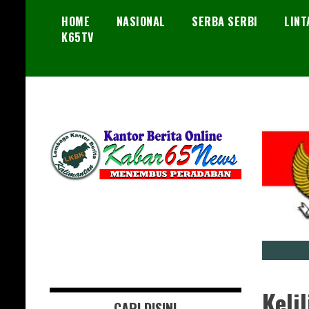
Skip
HOME
NASIONAL
SERBA SERBI
LINT
to
K65TV
content
Menembus Peradaban
Kabar65News
Keli
CARI DISINI