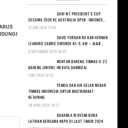
DARI WT PRESIDENT’S CUP
OCEANIA 2026 KE AUSTRALIA OPEN : INDONES…
HARUS
21 JUNI 2026 21:44
INDUNGI
DAUD YORDAN KO KAN HERNAN
LEANDRO CARRIZ DIRONDE KE-9, AW – JA&#…
8 SEPTEMBER 2024 06:05
NONTON BARENG TIMNAS U-23
BARENG JOKOWI, INI KATA DARMIZAL
1 MEI 2024 20:32
PEMDA DAN AJK GELAR NOBAR
TIMNAS INDONESIA UNTUK MASYARAKAT
KETAPANG
28 APRIL 2024 20:27
BAKAMLA RI RESMI BUKA
LATIHAN BERSAMA KKPH DI LAUT TIMUR 2024