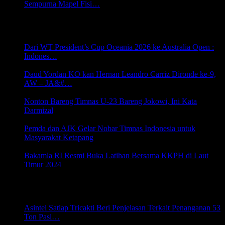
Sempurna Mapel Fisi…
16 Juni 2021 22:36
OLAHRAGA
Dari WT President’s Cup Oceania 2026 ke Australia Open :
Indones…
21 Juni 2026 21:44
Daud Yordan KO kan Hernan Leandro Carriz Dironde ke-9,
AW – JA&#…
8 September 2024 06:05
Nonton Bareng Timnas U-23 Bareng Jokowi, Ini Kata
Darmizal
1 Mei 2024 20:32
Pemda dan AJK Gelar Nobar Timnas Indonesia untuk
Masyarakat Ketapang
28 April 2024 20:27
Bakamla RI Resmi Buka Latihan Bersama KKPH di Laut
Timur 2024
19 Februari 2024 19:22
HANKAM
Asintel Satlap Tricakti Beri Penjelasan Terkait Penanganan 53
Ton Pasi…