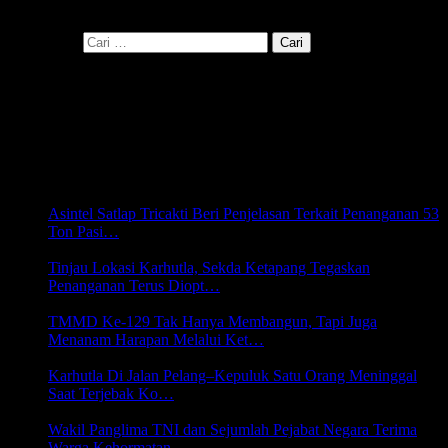
Cari disini
Cari untuk:
SERBA SERBI
Asintel Satlap Tricakti Beri Penjelasan Terkait Penanganan 53
Ton Pasi…
6 Agustus 2026 22:07
Tinjau Lokasi Karhutla, Sekda Ketapang Tegaskan
Penanganan Terus Diopt…
6 Agustus 2026 22:03
TMMD Ke-129 Tak Hanya Membangun, Tapi Juga
Menanam Harapan Melalui Ket…
6 Agustus 2026 22:00
Karhutla Di Jalan Pelang–Kepuluk Satu Orang Meninggal
Saat Terjebak Ko…
5 Agustus 2026 20:45
Wakil Panglima TNI dan Sejumlah Pejabat Negara Terima
Warga Kehormatan…