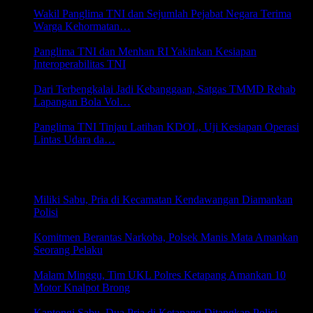
6 Agustus 2026 22:07
Wakil Panglima TNI dan Sejumlah Pejabat Negara Terima
Warga Kehormatan…
5 Agustus 2026 20:43
Panglima TNI dan Menhan RI Yakinkan Kesiapan
Interoperabilitas TNI
5 Agustus 2026 19:31
Dari Terbengkalai Jadi Kebanggaan, Satgas TMMD Rehab
Lapangan Bola Vol…
5 Agustus 2026 19:29
Panglima TNI Tinjau Latihan KDOL, Uji Kesiapan Operasi
Lintas Udara da…
5 Agustus 2026 19:26
HUKRIM
Miliki Sabu, Pria di Kecamatan Kendawangan Diamankan
Polisi
8 Juni 2026 21:05
Komitmen Berantas Narkoba, Polsek Manis Mata Amankan
Seorang Pelaku
6 Juni 2026 17:30
Malam Minggu, Tim UKL Polres Ketapang Amankan 10
Motor Knalpot Brong
31 Mei 2026 18:22
Kantongi Sabu, Dua Pria di Ketapang Ditangkap Polisi