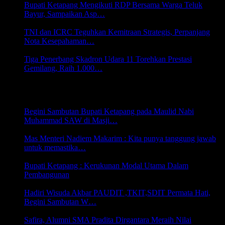
Bupati Ketapang Mengikuti RDP Bersama Warga Teluk
Bayur, Sampaikan Asp…
27 Juli 2026 19:58
TNI dan ICRC Teguhkan Kemitraan Strategis, Perpanjang
Nota Kesepahaman…
24 Juli 2026 20:01
Tiga Penerbang Skadron Udara 11 Torehkan Prestasi
Gemilang, Raih 1.000…
22 Juli 2026 22:18
PENDIDIKAN
Begini Sambutan Bupati Ketapang pada Maulid Nabi
Muhammad SAW di Masji…
9 Oktober 2023 11:13
Mas Menteri Nadiem Makarim : Kita punya tanggung jawab
untuk memastika…
2 Oktober 2023 15:55
Bupati Ketapang : Kerukunan Modal Utama Dalam
Pembangunan
30 September 2023 08:51
Hadiri Wisuda Akbar PAUDIT ,TKIT,SDIT Permata Hati,
Begini Sambutan W…
19 Juni 2023 06:22
Safira, Alumni SMA Pradita Dirgantara Meraih Nilai