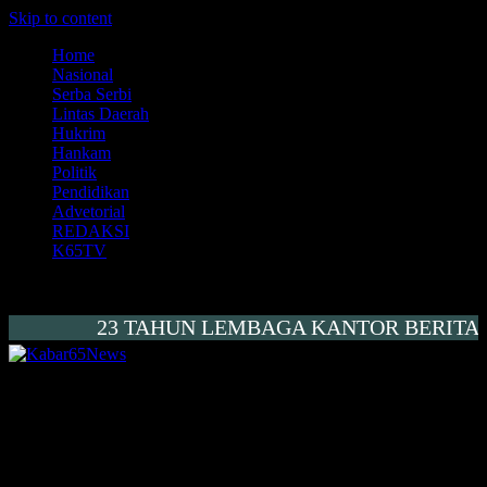
Skip to content
Home
Nasional
Serba Serbi
Lintas Daerah
Hukrim
Hankam
Politik
Pendidikan
Advetorial
REDAKSI
K65TV
23 TAHUN LEMBAGA KANTOR BERITA KAL
Kabar65News
Menembus Peradaban
Tidak Ada Penyertaan Modal, SPBU PT.
Ketapang Mandiri Jalan Sendiri
KETAPANG
– Seperti diberitakan media ini beberapa waktu lalu,