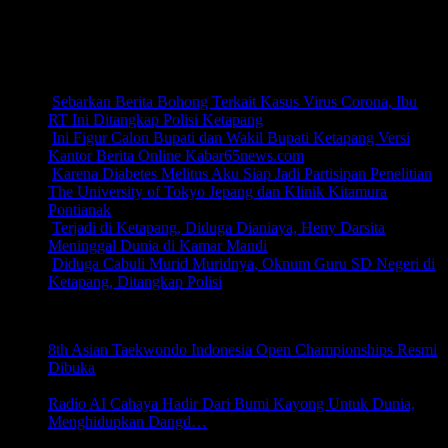
Channel Tiktok
TERPOPULER
Sebarkan Berita Bohong Terkait Kasus Virus Corona, Ibu
RT Ini Ditangkap Polisi Ketapang
(39,271)
Ini Figur Calon Bupati dan Wakil Bupati Ketapang Versi
Kantor Berita Online Kabar65news.com
(30,696)
Karena Diabetes Melitus Aku Siap Jadi Partisipan Penelitian
The University of Tokyo Jepang dan Klinik Kitamura
Pontianak
(29,735)
Terjadi di Ketapang, Diduga Dianiaya, Heny Darsita
Meninggal Dunia di Kamar Mandi
(25,659)
Diduga Cabuli Murid Muridnya, Oknum Guru SD Negeri di
Ketapang, Ditangkap Polisi
(24,485)
NASIONAL
8th Asian Taekwondo Indonesia Open Championships Resmi
Dibuka
3 Agustus 2026 21:41
Radio AI Cahaya Hadir Dari Bumi Kayong Untuk Dunia,
Menghidupkan Dangd…
31 Juli 2026 00:18