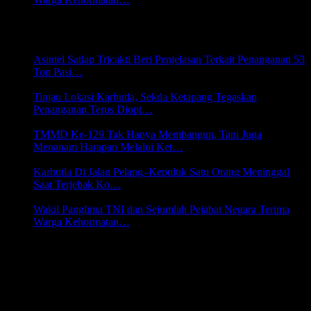
5 Agustus 2026 20:43
LINTAS DAERAH
Asintel Satlap Tricakti Beri Penjelasan Terkait Penanganan 53
Ton Pasi…
6 Agustus 2026 22:07
Tinjau Lokasi Karhutla, Sekda Ketapang Tegaskan
Penanganan Terus Diopt…
6 Agustus 2026 22:03
TMMD Ke-129 Tak Hanya Membangun, Tapi Juga
Menanam Harapan Melalui Ket…
6 Agustus 2026 22:00
Karhutla Di Jalan Pelang–Kepuluk Satu Orang Meninggal
Saat Terjebak Ko…
5 Agustus 2026 20:45
Wakil Panglima TNI dan Sejumlah Pejabat Negara Terima
Warga Kehormatan…
5 Agustus 2026 20:43
PINDAI DISINI
CAHAYA NADA RECORDS
PODCAST K65NEWS