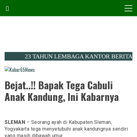
Skip
to
content
23 TAHUN LEMBAGA KANTOR BERITA KALIMA
Menembus Peradaban
Kabar65News
Bejat..!! Bapak Tega Cabuli
Anak Kandung, Ini Kabarnya
SLEMAN
– Seorang ayah di Kabupaten Sleman,
Yogyakarta tega menyetubuhi anak kandungnya sendiri
yang masih dibawah umur.