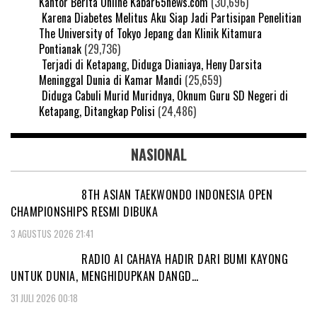
Kantor Berita Online Kabar65news.com
(30,696)
Karena Diabetes Melitus Aku Siap Jadi Partisipan Penelitian
The University of Tokyo Jepang dan Klinik Kitamura
Pontianak
(29,736)
Terjadi di Ketapang, Diduga Dianiaya, Heny Darsita
Meninggal Dunia di Kamar Mandi
(25,659)
Diduga Cabuli Murid Muridnya, Oknum Guru SD Negeri di
Ketapang, Ditangkap Polisi
(24,486)
NASIONAL
8TH ASIAN TAEKWONDO INDONESIA OPEN
CHAMPIONSHIPS RESMI DIBUKA
3 AGUSTUS 2026 21:41
RADIO AI CAHAYA HADIR DARI BUMI KAYONG
UNTUK DUNIA, MENGHIDUPKAN DANGD…
31 JULI 2026 00:18