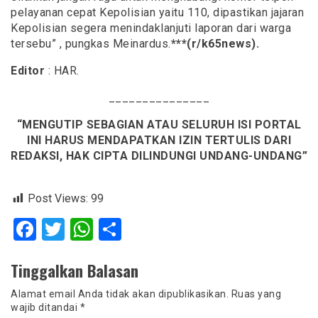
pelayanan cepat Kepolisian yaitu 110, dipastikan jajaran
Kepolisian segera menindaklanjuti laporan dari warga
tersebu” , pungkas Meinardus.
***(r/k65news).
Editor
: HAR.
_______________
“MENGUTIP SEBAGIAN ATAU SELURUH ISI PORTAL
INI HARUS MENDAPATKAN IZIN TERTULIS DARI
REDAKSI, HAK CIPTA DILINDUNGI UNDANG-UNDANG”
Post Views:
99
Facebook
Twitter
WhatsApp
Share
Tinggalkan Balasan
Alamat email Anda tidak akan dipublikasikan.
Ruas yang
wajib ditandai
*