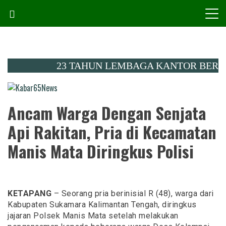
Skip
to
content
23 TAHUN LEMBAGA KANTOR BERITA KAL
Menembus Peradaban
Kabar65News
Ancam Warga Dengan Senjata
Api Rakitan, Pria di Kecamatan
Manis Mata Diringkus Polisi
KETAPANG
– Seorang pria berinisial R (48), warga dari
Kabupaten Sukamara Kalimantan Tengah, diringkus
jajaran Polsek Manis Mata setelah melakukan