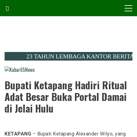
Skip
to
content
23 TAHUN LEMBAGA KANTOR BERITA KALIMA
Menembus Peradaban
Kabar65News
Bupati Ketapang Hadiri Ritual
Adat Besar Buka Portal Damai
di Jelai Hulu
KETAPANG
– Bupati Ketapang Alexander Wilyo, yang