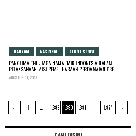
HANKAM
NASIONAL
SERBA SERBI
PANGLIMA TNI : JAGA NAMA BAIK INDONESIA DALAM
PELAKSANAAN MISI PEMELIHARAAN PERDAMAIAN PBB
AGUSTUS 31, 2018
Navigasi
Page
Page
Page
Page
Page
←
1
…
1,889
1,890
1,891
…
1,974
→
pos
CARI DISINI