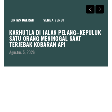
LINTAS DAERAH
SERBA SERBI
H
KARHUTLA DI JALAN PELANG–KEPULUK
W
SATU ORANG MENINGGAL SAAT
P
TERJEBAK KOBARAN API
K
M
Agustus 5, 2026
Ag