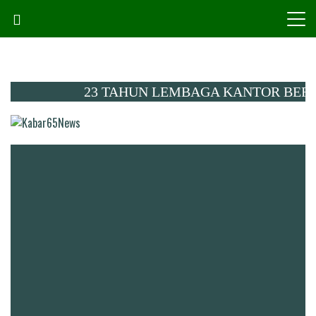
Skip
to
content
23 TAHUN LEMBAGA KANTOR BERITA KAL
Menembus Peradaban
Kabar65News