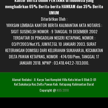
Kantor Berita Online PERTAMA di Indonesia yang
menghadirkan 65% Berita-berita HANKAM dan 35% Berita
UMUM
Diterbitkan Oleh :
YAYASAN LEMBAGA KANTOR BERITA KALIMANTAN AKTA NOTARIS :
SIGIT SUSENO,SH NOMOR : 9 TANGGAL 19 DESEMBER 2002
TERDAFTAR DI PENGADILAN NEGERI KETAPANG, NOMOR :
03/P/2003/Not.YS, JUM’AT,TGL 10 JANUARI 2003. SURAT
KETERANGAN DOMISILI DARI KELURAHAN SUKAHARJA, KECAMATAN
DELTA PAWAN KETAPANG, NOMOR : 474/08/Pem, TANGGAL 17
JANUARI 2018. NPWP : 03.418.442.2-703.000.
Alamat Redaksi : Jl. Karya Tani Komplek Villa Kota Intan 6 Blok D-01
Kel.Sukaharja Kec.Delta Pawan Kab. Ketapang Kalimantan Barat
Copyright @
K65 2018