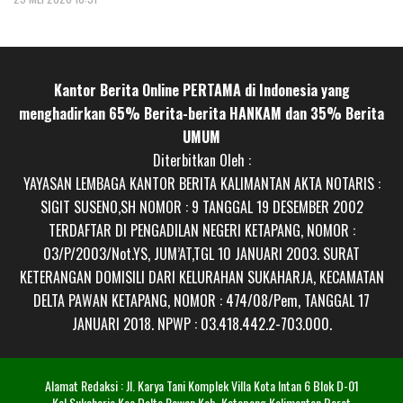
Kantor Berita Online PERTAMA di Indonesia yang
menghadirkan 65% Berita-berita HANKAM dan 35% Berita
UMUM
Diterbitkan Oleh :
YAYASAN LEMBAGA KANTOR BERITA KALIMANTAN AKTA NOTARIS :
SIGIT SUSENO,SH NOMOR : 9 TANGGAL 19 DESEMBER 2002
TERDAFTAR DI PENGADILAN NEGERI KETAPANG, NOMOR :
03/P/2003/Not.YS, JUM’AT,TGL 10 JANUARI 2003. SURAT
KETERANGAN DOMISILI DARI KELURAHAN SUKAHARJA, KECAMATAN
DELTA PAWAN KETAPANG, NOMOR : 474/08/Pem, TANGGAL 17
JANUARI 2018. NPWP : 03.418.442.2-703.000.
Alamat Redaksi : Jl. Karya Tani Komplek Villa Kota Intan 6 Blok D-01
Kel.Sukaharja Kec.Delta Pawan Kab. Ketapang Kalimantan Barat