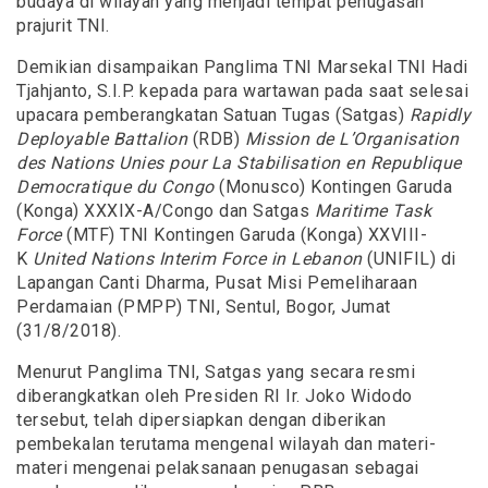
budaya di wilayah yang menjadi tempat penugasan
prajurit TNI.
Demikian disampaikan Panglima TNI Marsekal TNI Hadi
Tjahjanto, S.I.P. kepada para wartawan pada saat selesai
upacara pemberangkatan Satuan Tugas (Satgas)
Rapidly
Deployable Battalion
(RDB)
Mission de L’Organisation
des Nations Unies pour La Stabilisation en Republique
Democratique du Congo
(Monusco) Kontingen Garuda
(Konga) XXXIX-A/Congo dan Satgas
Maritime Task
Force
(MTF) TNI Kontingen Garuda (Konga) XXVIII-
K
United Nations Interim Force in Lebanon
(UNIFIL) di
Lapangan Canti Dharma, Pusat Misi Pemeliharaan
Perdamaian (PMPP) TNI, Sentul, Bogor, Jumat
(31/8/2018).
Menurut Panglima TNI, Satgas yang secara resmi
diberangkatkan oleh Presiden RI Ir. Joko Widodo
tersebut, telah dipersiapkan dengan diberikan
pembekalan terutama mengenal wilayah dan materi-
materi mengenai pelaksanaan penugasan sebagai