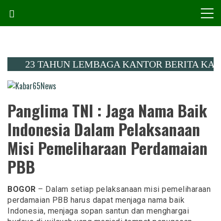
Skip
to
content
23 TAHUN LEMBAGA KANTOR BERITA KALIMANTA
Menembus Peradaban
Kabar65News
Panglima TNI : Jaga Nama Baik
Indonesia Dalam Pelaksanaan
Misi Pemeliharaan Perdamaian
PBB
BOGOR
– Dalam setiap pelaksanaan misi pemeliharaan
perdamaian PBB harus dapat menjaga nama baik
Indonesia, menjaga sopan santun dan menghargai