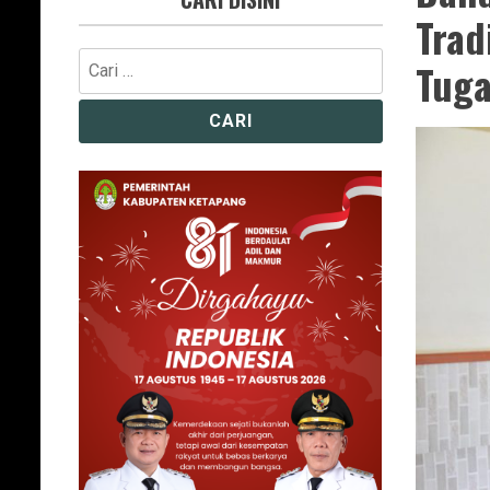
Trad
Cari
Tuga
untuk: