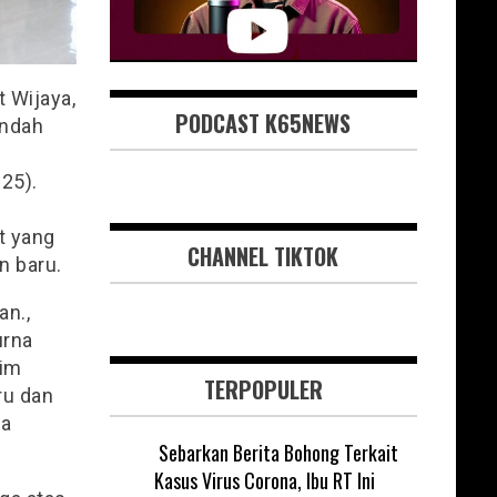
 Wijaya,
PODCAST K65NEWS
indah
25).
t yang
CHANNEL TIKTOK
n baru.
an.,
urna
dim
TERPOPULER
ru dan
ya
Sebarkan Berita Bohong Terkait
Kasus Virus Corona, Ibu RT Ini