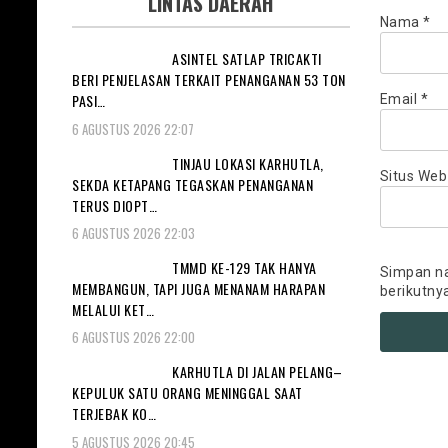
LINTAS DAERAH
Nama
*
ASINTEL SATLAP TRICAKTI
BERI PENJELASAN TERKAIT PENANGANAN 53 TON
PASI…
Email
*
6 AGUSTUS 2026 22:07
TINJAU LOKASI KARHUTLA,
Situs Web
SEKDA KETAPANG TEGASKAN PENANGANAN
TERUS DIOPT…
6 AGUSTUS 2026 22:03
TMMD KE-129 TAK HANYA
Simpan na
MEMBANGUN, TAPI JUGA MENANAM HARAPAN
berikutny
MELALUI KET…
6 AGUSTUS 2026 22:00
KARHUTLA DI JALAN PELANG–
KEPULUK SATU ORANG MENINGGAL SAAT
TERJEBAK KO…
5 AGUSTUS 2026 20:45