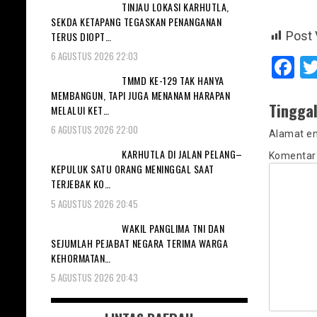
TINJAU LOKASI KARHUTLA,
SEKDA KETAPANG TEGASKAN PENANGANAN
Post 
TERUS DIOPT…
6 AGUSTUS 2026 22:03
F
TMMD KE-129 TAK HANYA
MEMBANGUN, TAPI JUGA MENANAM HARAPAN
Tingga
MELALUI KET…
6 AGUSTUS 2026 22:00
Alamat em
KARHUTLA DI JALAN PELANG–
Komenta
KEPULUK SATU ORANG MENINGGAL SAAT
TERJEBAK KO…
5 AGUSTUS 2026 20:45
WAKIL PANGLIMA TNI DAN
SEJUMLAH PEJABAT NEGARA TERIMA WARGA
KEHORMATAN…
5 AGUSTUS 2026 20:43