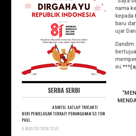
“Saya s
nama ke
kepada 
baru da
ujar Da
Dandim 
bertuju
mempere
ini.***
(s
SERBA SERBI
“MEN
MENDAP
ASINTEL SATLAP TRICAKTI
BERI PENJELASAN TERKAIT PENANGANAN 53 TON
PASI…
6 AGUSTUS 2026 22:07