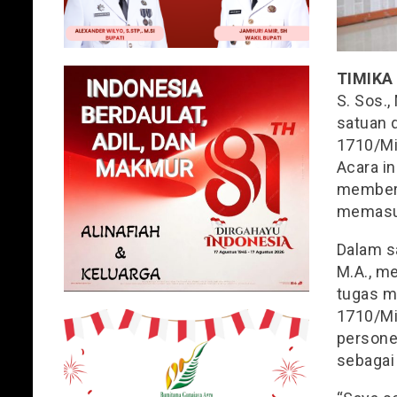
TIMIKA
S. Sos.,
satuan 
1710/Mi
Acara in
memberi
memasuk
Dalam sa
M.A., m
tugas m
1710/Mi
persone
sebagai 