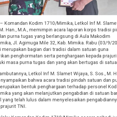
– Komandan Kodim 1710/Mimika, Letkol Inf M. Slamet
 M. Han., M.A., memimpin acara laporan korps tradisi p
dan purna tugas yang berlangsung di Aula Makodim
mika, Jl. Agimuga Mile 32, Kab. Mimika. Rabu (03/9/20
i merupakan bagian dari tradisi dalam satuan guna
kan penghormatan serta penghargaan kepada prajuri
i masa purna tugas dan yang akan bertugas di satua
mbutannya, Letkol Inf M. Slamet Wijaya, S. Sos., M. H
enyampaikan bahwa acara tradisi pindah satuan dan p
erupakan bentuk penghargaan terhadap personel Ko
mika yang akan melanjutkan pengabdian di satuan ba
l yang telah lulus dalam menyelesaikan pengabdiann
prajurit TNI.