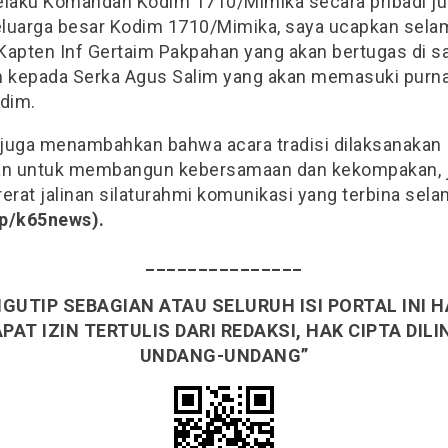
elaku Komandan Kodim 1710/Mimika secara pribadi ju
luarga besar Kodim 1710/Mimika, saya ucapkan sela
Kapten Inf Gertaim Pakpahan yang akan bertugas di s
n kepada Serka Agus Salim yang akan memasuki purna
ndim.
juga menambahkan bahwa acara tradisi dilaksanakan
an untuk membangun kebersamaan dan kekompakan, 
rat jalinan silaturahmi komunikasi yang terbina sel
p/k65news).
_______________
GUTIP SEBAGIAN ATAU SELURUH ISI PORTAL INI 
AT IZIN TERTULIS DARI REDAKSI, HAK CIPTA DIL
UNDANG-UNDANG”