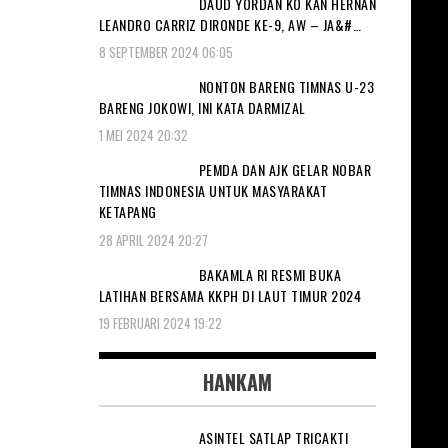
DAUD YORDAN KO KAN HERNAN
LEANDRO CARRIZ DIRONDE KE-9, AW – JA&#…
8 SEPTEMBER 2024 06:05
NONTON BARENG TIMNAS U-23
BARENG JOKOWI, INI KATA DARMIZAL
1 MEI 2024 20:32
PEMDA DAN AJK GELAR NOBAR
TIMNAS INDONESIA UNTUK MASYARAKAT
KETAPANG
28 APRIL 2024 20:27
BAKAMLA RI RESMI BUKA
LATIHAN BERSAMA KKPH DI LAUT TIMUR 2024
19 FEBRUARI 2024 19:22
HANKAM
ASINTEL SATLAP TRICAKTI