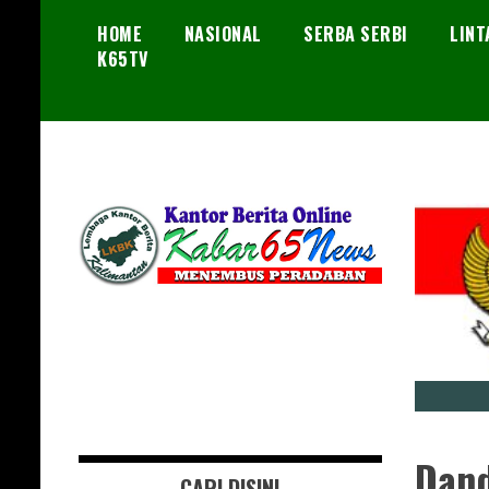
Skip
HOME
NASIONAL
SERBA SERBI
LINT
to
K65TV
content
Menembus Peradaban
Kabar65News
Dand
CARI DISINI