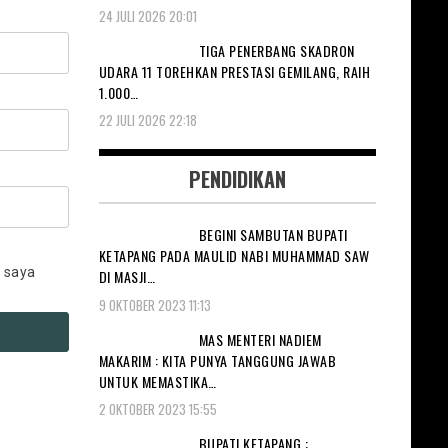
24 JULI 2026 20:01
TIGA PENERBANG SKADRON
UDARA 11 TOREHKAN PRESTASI GEMILANG, RAIH
1.000…
22 JULI 2026 22:18
PENDIDIKAN
BEGINI SAMBUTAN BUPATI
KETAPANG PADA MAULID NABI MUHAMMAD SAW
 saya
DI MASJI…
9 OKTOBER 2023 11:13
MAS MENTERI NADIEM
MAKARIM : KITA PUNYA TANGGUNG JAWAB
UNTUK MEMASTIKA…
2 OKTOBER 2023 15:55
BUPATI KETAPANG :