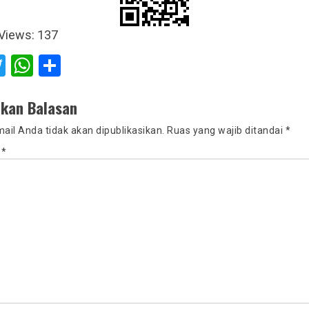
Views:
137
acebook
Twitter
WhatsApp
Share
lkan Balasan
ail Anda tidak akan dipublikasikan.
Ruas yang wajib ditandai
*
r
*