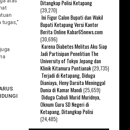
ga atas
Ditangkap Polisi Ketapang
mat
(39,270)
atuan
Ini Figur Calon Bupati dan Wakil
 tugas,”
Bupati Ketapang Versi Kantor
Berita Online Kabar65news.com
(30,696)
Karena Diabetes Melitus Aku Siap
juga
Jadi Partisipan Penelitian The
ama
University of Tokyo Jepang dan
Klinik Kitamura Pontianak
(29,735)
Terjadi di Ketapang, Diduga
Dianiaya, Heny Darsita Meninggal
HARUS
Dunia di Kamar Mandi
(25,659)
INDUNGI
Diduga Cabuli Murid Muridnya,
Oknum Guru SD Negeri di
Ketapang, Ditangkap Polisi
(24,485)