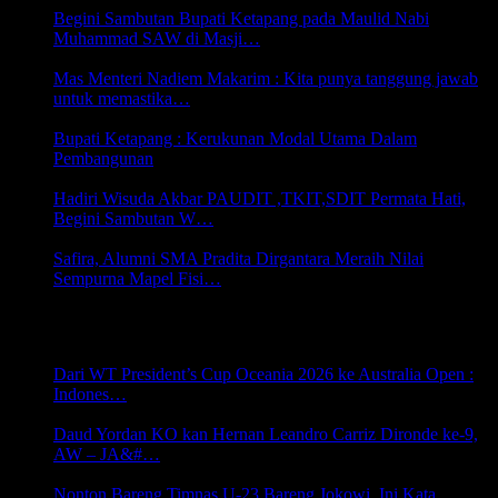
Begini Sambutan Bupati Ketapang pada Maulid Nabi
Muhammad SAW di Masji…
9 Oktober 2023 11:13
Mas Menteri Nadiem Makarim : Kita punya tanggung jawab
untuk memastika…
2 Oktober 2023 15:55
Bupati Ketapang : Kerukunan Modal Utama Dalam
Pembangunan
30 September 2023 08:51
Hadiri Wisuda Akbar PAUDIT ,TKIT,SDIT Permata Hati,
Begini Sambutan W…
19 Juni 2023 06:22
Safira, Alumni SMA Pradita Dirgantara Meraih Nilai
Sempurna Mapel Fisi…
16 Juni 2021 22:36
OLAHRAGA
Dari WT President’s Cup Oceania 2026 ke Australia Open :
Indones…
21 Juni 2026 21:44
Daud Yordan KO kan Hernan Leandro Carriz Dironde ke-9,
AW – JA&#…
8 September 2024 06:05
Nonton Bareng Timnas U-23 Bareng Jokowi, Ini Kata