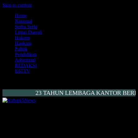
Skip to content
Home
Nasional
Serba Serbi
Lintas Daerah
Hukrim
Hankam
Politik
Pendidikan
Advetorial
REDAKSI
K65TV
23 TAHUN LEMBAGA KANTOR BERITA K
Kabar65News
Menembus Peradaban
Kodim 1710/Mimika Bersama Satuan
TNI Se-Garnisun Timika Gelar Upacara
HUT Ke-80 TNI Tahun 2025