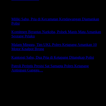
5 Agustus 2026 19:26
HUKRIM
Miliki Sabu, Pria di Kecamatan Kendawangan Diamankan
Polisi
8 Juni 2026 21:05
Komitmen Berantas Narkoba, Polsek Manis Mata Amankan
Seorang Pelaku
6 Juni 2026 17:30
Malam Minggu, Tim UKL Polres Ketapang Amankan 10
Motor Knalpot Brong
31 Mei 2026 18:22
Kantongi Sabu, Dua Pria di Ketapang Ditangkap Polisi
31 Mei 2026 18:19
Patroli Perintis Presisi Sat Samapta Polres Ketapang
Antisipasi Ganggu…
29 Mei 2026 18:51
Kantor Berita Online PERTAMA di Indonesia yang
menghadirkan 65% Berita-berita HANKAM dan 35% Berita
UMUM
Diterbitkan Oleh :
YAYASAN LEMBAGA KANTOR BERITA KALIMANTAN
AKTA NOTARIS : SIGIT SUSENO,SH NOMOR : 9 TANGGAL