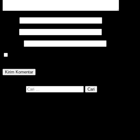
Nama
*
Email
*
Situs Web
Simpan nama, email, dan situs web saya pada peramban ini
untuk komentar saya berikutnya.
Cari disini
Cari untuk:
SERBA SERBI