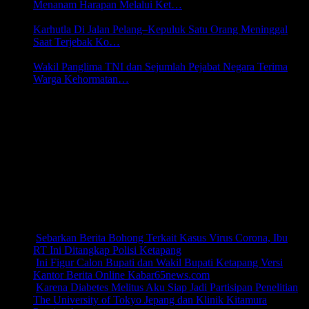
Menanam Harapan Melalui Ket…
6 Agustus 2026 22:00
Karhutla Di Jalan Pelang–Kepuluk Satu Orang Meninggal
Saat Terjebak Ko…
5 Agustus 2026 20:45
Wakil Panglima TNI dan Sejumlah Pejabat Negara Terima
Warga Kehormatan…
5 Agustus 2026 20:43
PINDAI DISINI
CAHAYA NADA RECORDS
PODCAST K65NEWS
Channel Tiktok
TERPOPULER
Sebarkan Berita Bohong Terkait Kasus Virus Corona, Ibu
RT Ini Ditangkap Polisi Ketapang
(39,271)
Ini Figur Calon Bupati dan Wakil Bupati Ketapang Versi
Kantor Berita Online Kabar65news.com
(30,696)
Karena Diabetes Melitus Aku Siap Jadi Partisipan Penelitian
The University of Tokyo Jepang dan Klinik Kitamura