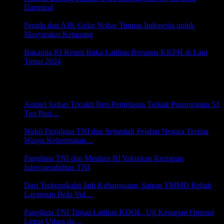
Darmizal
1 Mei 2024 20:32
Pemda dan AJK Gelar Nobar Timnas Indonesia untuk
Masyarakat Ketapang
28 April 2024 20:27
Bakamla RI Resmi Buka Latihan Bersama KKPH di Laut
Timur 2024
19 Februari 2024 19:22
HANKAM
Asintel Satlap Tricakti Beri Penjelasan Terkait Penanganan 53
Ton Pasi…
6 Agustus 2026 22:07
Wakil Panglima TNI dan Sejumlah Pejabat Negara Terima
Warga Kehormatan…
5 Agustus 2026 20:43
Panglima TNI dan Menhan RI Yakinkan Kesiapan
Interoperabilitas TNI
5 Agustus 2026 19:31
Dari Terbengkalai Jadi Kebanggaan, Satgas TMMD Rehab
Lapangan Bola Vol…
5 Agustus 2026 19:29
Panglima TNI Tinjau Latihan KDOL, Uji Kesiapan Operasi
Lintas Udara da…