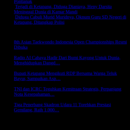
Pontianak
(29,736)
Terjadi di Ketapang, Diduga Dianiaya, Heny Darsita
Meninggal Dunia di Kamar Mandi
(25,659)
Diduga Cabuli Murid Muridnya, Oknum Guru SD Negeri di
Ketapang, Ditangkap Polisi
(24,486)
NASIONAL
8th Asian Taekwondo Indonesia Open Championships Resmi
Dibuka
3 Agustus 2026 21:41
Radio AI Cahaya Hadir Dari Bumi Kayong Untuk Dunia,
Menghidupkan Dangd…
31 Juli 2026 00:18
Bupati Ketapang Mengikuti RDP Bersama Warga Teluk
Bayur, Sampaikan Asp…
27 Juli 2026 19:58
TNI dan ICRC Teguhkan Kemitraan Strategis, Perpanjang
Nota Kesepahaman…
24 Juli 2026 20:01
Tiga Penerbang Skadron Udara 11 Torehkan Prestasi
Gemilang, Raih 1.000…
22 Juli 2026 22:18
PENDIDIKAN