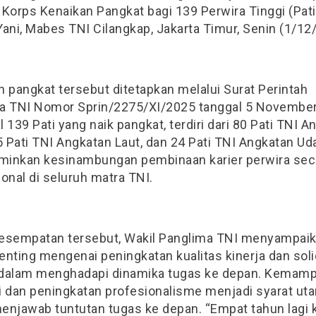
Korps Kenaikan Pangkat bagi 139 Perwira Tinggi (Pati
ani, Mabes TNI Cilangkap, Jakarta Timur, Senin (1/12
 pangkat tersebut ditetapkan melalui Surat Perintah
a TNI Nomor Sprin/2275/XI/2025 tanggal 5 November
al 139 Pati yang naik pangkat, terdiri dari 80 Pati TNI 
5 Pati TNI Angkatan Laut, dan 24 Pati TNI Angkatan Ud
inkan kesinambungan pembinaan karier perwira sec
onal di seluruh matra TNI.
esempatan tersebut, Wakil Panglima TNI menyampai
nting mengenai peningkatan kualitas kinerja dan soli
t dalam menghadapi dinamika tugas ke depan. Kemam
i dan peningkatan profesionalisme menjadi syarat ut
enjawab tuntutan tugas ke depan. “Empat tahun lagi k