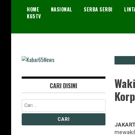
Skip
HOME
NASIONAL
SERBA SERBI
LINT
to
K65TV
content
Menembus Peradaban
Kabar65News
Waki
CARI DISINI
Korp
Cari
untuk:
JAKAR
mewakil