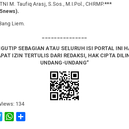
NI M. Taufiq Arasj, S.Sos., M.I.Pol., CHRMP.
***
5news).
 Bang Liem.
_______________
GUTIP SEBAGIAN ATAU SELURUH ISI PORTAL INI 
AT IZIN TERTULIS DARI REDAKSI, HAK CIPTA DIL
UNDANG-UNDANG”
Views:
134
acebook
Twitter
WhatsApp
Share