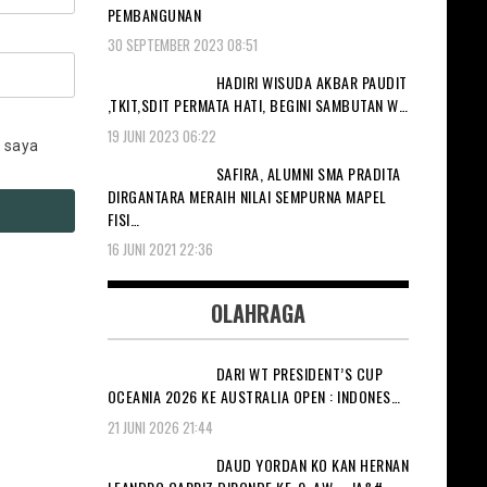
PEMBANGUNAN
30 SEPTEMBER 2023 08:51
HADIRI WISUDA AKBAR PAUDIT
,TKIT,SDIT PERMATA HATI, BEGINI SAMBUTAN W…
19 JUNI 2023 06:22
 saya
SAFIRA, ALUMNI SMA PRADITA
DIRGANTARA MERAIH NILAI SEMPURNA MAPEL
FISI…
16 JUNI 2021 22:36
OLAHRAGA
DARI WT PRESIDENT’S CUP
OCEANIA 2026 KE AUSTRALIA OPEN : INDONES…
21 JUNI 2026 21:44
DAUD YORDAN KO KAN HERNAN