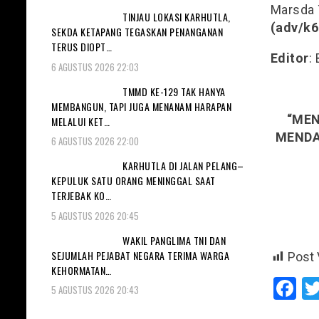
Marsda T
TINJAU LOKASI KARHUTLA,
(adv/k6
SEKDA KETAPANG TEGASKAN PENANGANAN
TERUS DIOPT…
Editor
:
6 AGUSTUS 2026 22:03
TMMD KE-129 TAK HANYA
MEMBANGUN, TAPI JUGA MENANAM HARAPAN
“MEN
MELALUI KET…
MENDAP
6 AGUSTUS 2026 22:00
KARHUTLA DI JALAN PELANG–
KEPULUK SATU ORANG MENINGGAL SAAT
TERJEBAK KO…
5 AGUSTUS 2026 20:45
WAKIL PANGLIMA TNI DAN
SEJUMLAH PEJABAT NEGARA TERIMA WARGA
Post 
KEHORMATAN…
F
5 AGUSTUS 2026 20:43