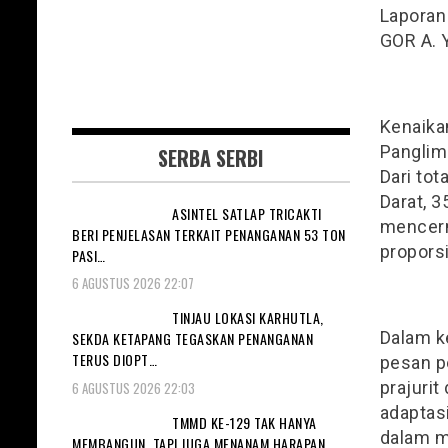
Laporan 
GOR A. Y
Kenaikan
Panglim
SERBA SERBI
Dari tot
Darat, 3
ASINTEL SATLAP TRICAKTI
mencerm
BERI PENJELASAN TERKAIT PENANGANAN 53 TON
proporsi
PASI…
6 AGUSTUS 2026 22:07
TINJAU LOKASI KARHUTLA,
Dalam k
SEKDA KETAPANG TEGASKAN PENANGANAN
TERUS DIOPT…
pesan pe
prajuri
6 AGUSTUS 2026 22:03
adaptas
TMMD KE-129 TAK HANYA
dalam m
MEMBANGUN, TAPI JUGA MENANAM HARAPAN