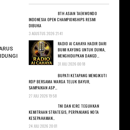
8TH ASIAN TAEKWONDO
INDONESIA OPEN CHAMPIONSHIPS RESMI
DIBUKA
3 AGUSTUS 2026 21:41
RADIO AI CAHAYA HADIR DARI
HARUS
BUMI KAYONG UNTUK DUNIA,
MENGHIDUPKAN DANGD…
INDUNGI
31 JULI 2026 00:18
BUPATI KETAPANG MENGIKUTI
RDP BERSAMA WARGA TELUK BAYUR,
SAMPAIKAN ASP…
27 JULI 2026 19:58
TNI DAN ICRC TEGUHKAN
KEMITRAAN STRATEGIS, PERPANJANG NOTA
KESEPAHAMAN…
24 JULI 2026 20:01