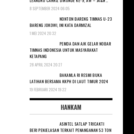
LEANDRO CARRIZ DIRONDE KE-9, AW – JA&#…
8 SEPTEMBER 2024 06:05
NONTON BARENG TIMNAS U-23
BARENG JOKOWI, INI KATA DARMIZAL
1 MEI 2024 20:32
PEMDA DAN AJK GELAR NOBAR
TIMNAS INDONESIA UNTUK MASYARAKAT
KETAPANG
28 APRIL 2024 20:27
BAKAMLA RI RESMI BUKA
LATIHAN BERSAMA KKPH DI LAUT TIMUR 2024
19 FEBRUARI 2024 19:22
HANKAM
ASINTEL SATLAP TRICAKTI
BERI PENJELASAN TERKAIT PENANGANAN 53 TON