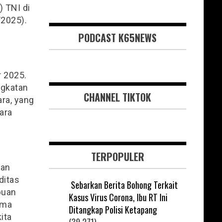
) TNI di
/2025).
PODCAST K65NEWS
 2025.
Angkatan
CHANNEL TIKTOK
ara, yang
ara
TERPOPULER
kan
ditas
Sebarkan Berita Bohong Terkait
puan
Kasus Virus Corona, Ibu RT Ini
ama
Ditangkap Polisi Ketapang
ita