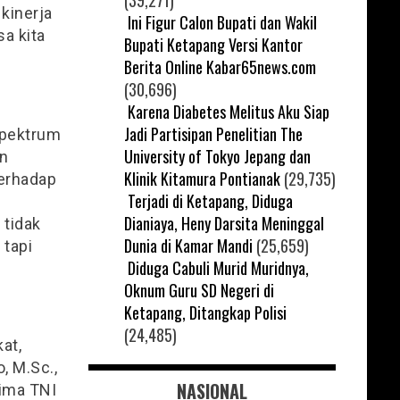
(39,271)
kinerja
Ini Figur Calon Bupati dan Wakil
sa kita
Bupati Ketapang Versi Kantor
Berita Online Kabar65news.com
(30,696)
Karena Diabetes Melitus Aku Siap
Jadi Partisipan Penelitian The
spektrum
University of Tokyo Jepang dan
n
Klinik Kitamura Pontianak
(29,735)
terhadap
Terjadi di Ketapang, Diduga
Dianiaya, Heny Darsita Meninggal
 tidak
Dunia di Kamar Mandi
(25,659)
 tapi
Diduga Cabuli Murid Muridnya,
Oknum Guru SD Negeri di
Ketapang, Ditangkap Polisi
(24,485)
at,
, M.Sc.,
NASIONAL
lima TNI