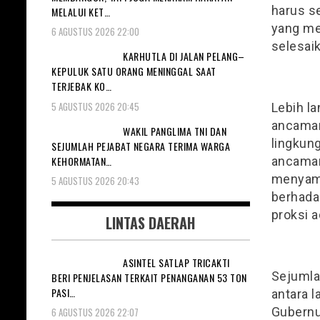
harus se
MELALUI KET…
yang men
6 AGUSTUS 2026 22:00
selesaik
KARHUTLA DI JALAN PELANG–
KEPULUK SATU ORANG MENINGGAL SAAT
TERJEBAK KO…
5 AGUSTUS 2026 20:45
Lebih l
ancaman
WAKIL PANGLIMA TNI DAN
lingkun
SEJUMLAH PEJABAT NEGARA TERIMA WARGA
KEHORMATAN…
ancaman
menyamp
5 AGUSTUS 2026 20:43
berhada
proksi 
LINTAS DAERAH
ASINTEL SATLAP TRICAKTI
Sejumla
BERI PENJELASAN TERKAIT PENANGANAN 53 TON
PASI…
antara l
Gubernu
6 AGUSTUS 2026 22:07