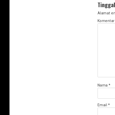
Tingga
Alamat em
Komenta
Nama
*
Email
*