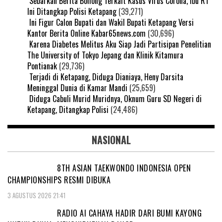
Sebarkan Berita Bohong Terkait Kasus Virus Corona, Ibu RT
Ini Ditangkap Polisi Ketapang
(39,271)
Ini Figur Calon Bupati dan Wakil Bupati Ketapang Versi
Kantor Berita Online Kabar65news.com
(30,696)
Karena Diabetes Melitus Aku Siap Jadi Partisipan Penelitian
The University of Tokyo Jepang dan Klinik Kitamura
Pontianak
(29,736)
Terjadi di Ketapang, Diduga Dianiaya, Heny Darsita
Meninggal Dunia di Kamar Mandi
(25,659)
Diduga Cabuli Murid Muridnya, Oknum Guru SD Negeri di
Ketapang, Ditangkap Polisi
(24,486)
NASIONAL
8TH ASIAN TAEKWONDO INDONESIA OPEN
CHAMPIONSHIPS RESMI DIBUKA
3 AGUSTUS 2026 21:41
RADIO AI CAHAYA HADIR DARI BUMI KAYONG