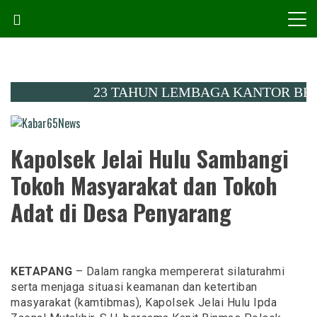
Skip
to
content
23 TAHUN LEMBAGA KANTOR BERITA KA
Menembus Peradaban
Kabar65News
Kapolsek Jelai Hulu Sambangi
Tokoh Masyarakat dan Tokoh
Adat di Desa Penyarang
KETAPANG
– Dalam rangka mempererat silaturahmi
serta menjaga situasi keamanan dan ketertiban
masyarakat (kamtibmas), Kapolsek Jelai Hulu Ipda