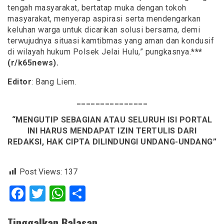
tengah masyarakat, bertatap muka dengan tokoh
masyarakat, menyerap aspirasi serta mendengarkan
keluhan warga untuk dicarikan solusi bersama, demi
terwujudnya situasi kamtibmas yang aman dan kondusif
di wilayah hukum Polsek Jelai Hulu,” pungkasnya.
***
(r/k65news).
Editor
: Bang Liem.
_______________
“MENGUTIP SEBAGIAN ATAU SELURUH ISI PORTAL
INI HARUS MENDAPAT IZIN TERTULIS DARI
REDAKSI, HAK CIPTA DILINDUNGI UNDANG-UNDANG”
Post Views:
137
Facebook
Twitter
WhatsApp
Share
Tinggalkan Balasan