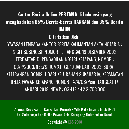
Kantor Berita Online PERTAMA di Indonesia yang
menghadirkan 65% Berita-berita HANKAM dan 35% Berita
UMUM
Diterbitkan Oleh :
YAYASAN LEMBAGA KANTOR BERITA KALIMANTAN AKTA NOTARIS :
SIGIT SUSENO,SH NOMOR : 9 TANGGAL 19 DESEMBER 2002
TERDAFTAR DI PENGADILAN NEGERI KETAPANG, NOMOR :
03/P/2003/Not.YS, JUM’AT,TGL 10 JANUARI 2003. SURAT
KETERANGAN DOMISILI DARI KELURAHAN SUKAHARJA, KECAMATAN
DELTA PAWAN KETAPANG, NOMOR : 474/08/Pem, TANGGAL 17
JANUARI 2018. NPWP : 03.418.442.2-703.000.
Alamat Redaksi : Jl. Karya Tani Komplek Villa Kota Intan 6 Blok D-01
Kel.Sukaharja Kec.Delta Pawan Kab. Ketapang Kalimantan Barat
Copyright @
K65 2018