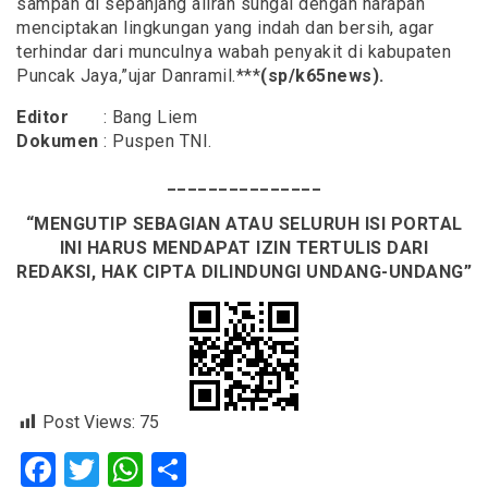
sampah di sepanjang aliran sungai dengan harapan
menciptakan lingkungan yang indah dan bersih, agar
terhindar dari munculnya wabah penyakit di kabupaten
Puncak Jaya,”ujar Danramil.***
(sp/k65news).
Editor
: Bang Liem
Dokumen
: Puspen TNI.
_______________
“MENGUTIP SEBAGIAN ATAU SELURUH ISI PORTAL
INI HARUS MENDAPAT IZIN TERTULIS DARI
REDAKSI, HAK CIPTA DILINDUNGI UNDANG-UNDANG”
Post Views:
75
Facebook
Twitter
WhatsApp
Share