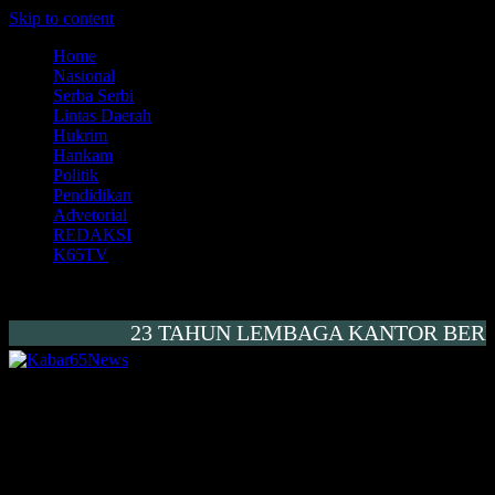
Skip to content
Home
Nasional
Serba Serbi
Lintas Daerah
Hukrim
Hankam
Politik
Pendidikan
Advetorial
REDAKSI
K65TV
23 TAHUN LEMBAGA KANTOR BERITA 
Kabar65News
Menembus Peradaban
Di Bawah Langit Pancasila, Presiden
Prabowo Ajak Rakyat Jaga Persatuan