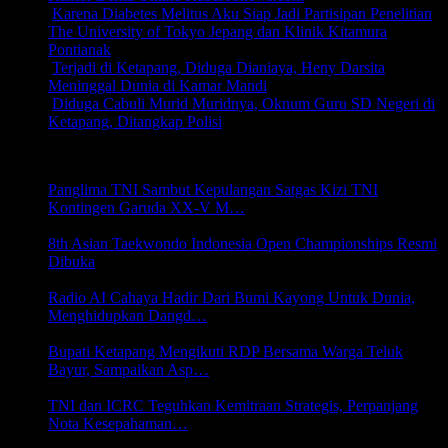
Karena Diabetes Melitus Aku Siap Jadi Partisipan Penelitian
The University of Tokyo Jepang dan Klinik Kitamura
Pontianak
(29,736)
Terjadi di Ketapang, Diduga Dianiaya, Heny Darsita
Meninggal Dunia di Kamar Mandi
(25,660)
Diduga Cabuli Murid Muridnya, Oknum Guru SD Negeri di
Ketapang, Ditangkap Polisi
(24,487)
NASIONAL
Panglima TNI Sambut Kepulangan Satgas Kizi TNI
Kontingen Garuda XX-V M…
9 Agustus 2026 02:29
8th Asian Taekwondo Indonesia Open Championships Resmi
Dibuka
3 Agustus 2026 21:41
Radio AI Cahaya Hadir Dari Bumi Kayong Untuk Dunia,
Menghidupkan Dangd…
31 Juli 2026 00:18
Bupati Ketapang Mengikuti RDP Bersama Warga Teluk
Bayur, Sampaikan Asp…
27 Juli 2026 19:58
TNI dan ICRC Teguhkan Kemitraan Strategis, Perpanjang
Nota Kesepahaman…
24 Juli 2026 20:01