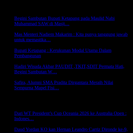
PENDIDIKAN
Begini Sambutan Bupati Ketapang pada Maulid Nabi
Muhammad SAW di Masji…
9 Oktober 2023 11:13
Mas Menteri Nadiem Makarim : Kita punya tanggung jawab
untuk memastika…
2 Oktober 2023 15:55
Bupati Ketapang : Kerukunan Modal Utama Dalam
Pembangunan
30 September 2023 08:51
Hadiri Wisuda Akbar PAUDIT ,TKIT,SDIT Permata Hati,
Begini Sambutan W…
19 Juni 2023 06:22
Safira, Alumni SMA Pradita Dirgantara Meraih Nilai
Sempurna Mapel Fisi…
16 Juni 2021 22:36
OLAHRAGA
Dari WT President’s Cup Oceania 2026 ke Australia Open :
Indones…
21 Juni 2026 21:44
Daud Yordan KO kan Hernan Leandro Carriz Dironde ke-9,