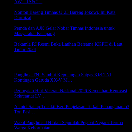
AW – JA&#…
8 September 2024 06:05
Nonton Bareng Timnas U-23 Bareng Jokowi, Ini Kata
Darmizal
1 Mei 2024 20:32
Pemda dan AJK Gelar Nobar Timnas Indonesia untuk
Masyarakat Ketapang
28 April 2024 20:27
Bakamla RI Resmi Buka Latihan Bersama KKPH di Laut
Timur 2024
19 Februari 2024 19:22
HANKAM
Panglima TNI Sambut Kepulangan Satgas Kizi TNI
Kontingen Garuda XX-V M…
9 Agustus 2026 02:29
Peringatan Hari Veteran Nasional 2026 Kemenhan Renovasi
Sekretariat LV…
9 Agustus 2026 02:26
Asintel Satlap Tricakti Beri Penjelasan Terkait Penanganan 53
Ton Pasi…
6 Agustus 2026 22:07
Wakil Panglima TNI dan Sejumlah Pejabat Negara Terima
Warga Kehormatan…