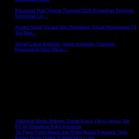
9 Agustus 2026 02:32
Peringatan Hari Veteran Nasional 2026 Kemenhan Renovasi
Sekretariat LV…
9 Agustus 2026 02:26
Asintel Satlap Tricakti Beri Penjelasan Terkait Penanganan 53
Ton Pasi…
6 Agustus 2026 22:07
Tinjau Lokasi Karhutla, Sekda Ketapang Tegaskan
Penanganan Terus Diopt…
6 Agustus 2026 22:03
PINDAI DISINI
CAHAYA NADA RECORDS
PODCAST K65NEWS
Channel Tiktok
TERPOPULER
Sebarkan Berita Bohong Terkait Kasus Virus Corona, Ibu
RT Ini Ditangkap Polisi Ketapang
(39,273)
Ini Figur Calon Bupati dan Wakil Bupati Ketapang Versi
Kantor Berita Online Kabar65news.com
(30,697)