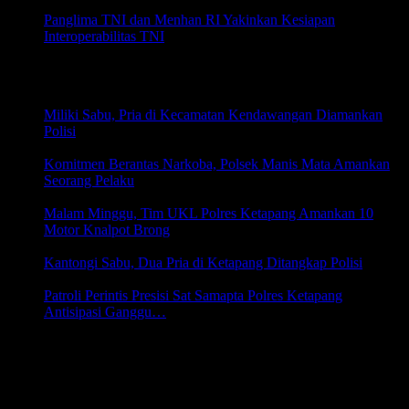
5 Agustus 2026 20:43
Panglima TNI dan Menhan RI Yakinkan Kesiapan
Interoperabilitas TNI
5 Agustus 2026 19:31
HUKRIM
Miliki Sabu, Pria di Kecamatan Kendawangan Diamankan
Polisi
8 Juni 2026 21:05
Komitmen Berantas Narkoba, Polsek Manis Mata Amankan
Seorang Pelaku
6 Juni 2026 17:30
Malam Minggu, Tim UKL Polres Ketapang Amankan 10
Motor Knalpot Brong
31 Mei 2026 18:22
Kantongi Sabu, Dua Pria di Ketapang Ditangkap Polisi
31 Mei 2026 18:19
Patroli Perintis Presisi Sat Samapta Polres Ketapang
Antisipasi Ganggu…
29 Mei 2026 18:51
Kantor Berita Online PERTAMA di Indonesia yang
menghadirkan 65% Berita-berita HANKAM dan 35% Berita
UMUM
Diterbitkan Oleh :