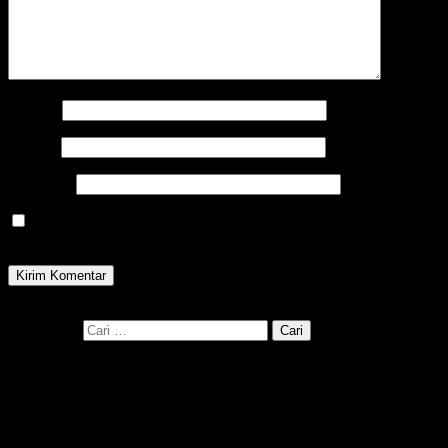
Nama
*
Email
*
Situs Web
Simpan nama, email, dan situs web saya pada peramban ini
untuk komentar saya berikutnya.
Cari disini
Cari untuk: