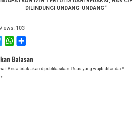
NDAPATKAN IZIN TERTULIS DARI REDAKSI, HAK CI
DILINDUNGI UNDANG-UNDANG”
Views:
103
acebook
Twitter
WhatsApp
Share
lkan Balasan
ail Anda tidak akan dipublikasikan.
Ruas yang wajib ditandai
*
r
*