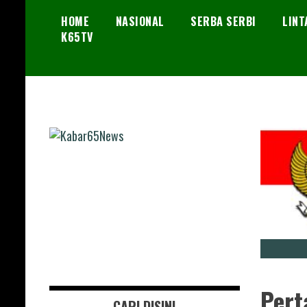
Skip
HOME
NASIONAL
SERBA SERBI
LINT
to
K65TV
content
Menembus Peradaban
Kabar65News
Pert
CARI DISINI