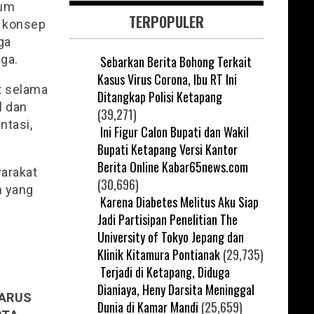
rum
TERPOPULER
, konsep
ga
Ega.
Sebarkan Berita Bohong Terkait
Kasus Virus Corona, Ibu RT Ini
ut selama
Ditangkap Polisi Ketapang
l dan
(39,271)
ntasi,
Ini Figur Calon Bupati dan Wakil
Bupati Ketapang Versi Kantor
Berita Online Kabar65news.com
arakat
(30,696)
n yang
Karena Diabetes Melitus Aku Siap
Jadi Partisipan Penelitian The
University of Tokyo Jepang dan
Klinik Kitamura Pontianak
(29,735)
Terjadi di Ketapang, Diduga
Dianiaya, Heny Darsita Meninggal
HARUS
Dunia di Kamar Mandi
(25,659)