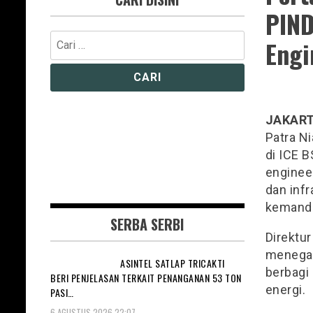
PIND
Cari
Engi
untuk:
JAKAR
Patra N
di ICE B
enginee
dan inf
kemandir
SERBA SERBI
Direktu
menegas
ASINTEL SATLAP TRICAKTI
berbagi
BERI PENJELASAN TERKAIT PENANGANAN 53 TON
energi.
PASI…
6 AGUSTUS 2026 22:07