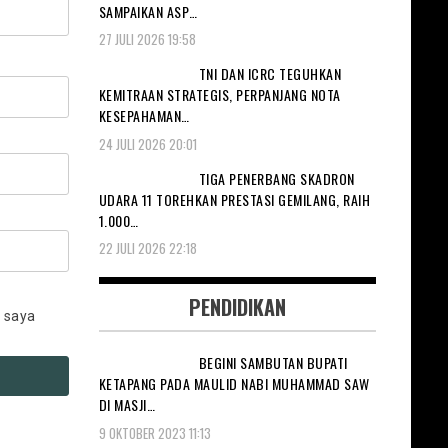
SAMPAIKAN ASP…
27 JULI 2026 19:58
TNI DAN ICRC TEGUHKAN
KEMITRAAN STRATEGIS, PERPANJANG NOTA
KESEPAHAMAN…
24 JULI 2026 20:01
TIGA PENERBANG SKADRON
UDARA 11 TOREHKAN PRESTASI GEMILANG, RAIH
1.000…
22 JULI 2026 22:18
PENDIDIKAN
 saya
BEGINI SAMBUTAN BUPATI
KETAPANG PADA MAULID NABI MUHAMMAD SAW
DI MASJI…
9 OKTOBER 2023 11:13