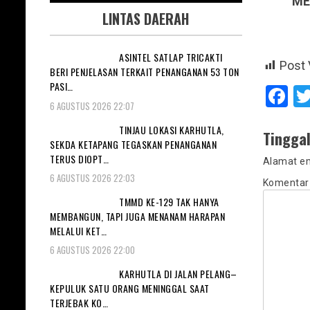
ME
LINTAS DAERAH
ASINTEL SATLAP TRICAKTI
Post 
BERI PENJELASAN TERKAIT PENANGANAN 53 TON
PASI…
F
6 AGUSTUS 2026 22:07
TINJAU LOKASI KARHUTLA,
Tingga
SEKDA KETAPANG TEGASKAN PENANGANAN
TERUS DIOPT…
Alamat em
6 AGUSTUS 2026 22:03
Komenta
TMMD KE-129 TAK HANYA
MEMBANGUN, TAPI JUGA MENANAM HARAPAN
MELALUI KET…
6 AGUSTUS 2026 22:00
KARHUTLA DI JALAN PELANG–
KEPULUK SATU ORANG MENINGGAL SAAT
TERJEBAK KO…