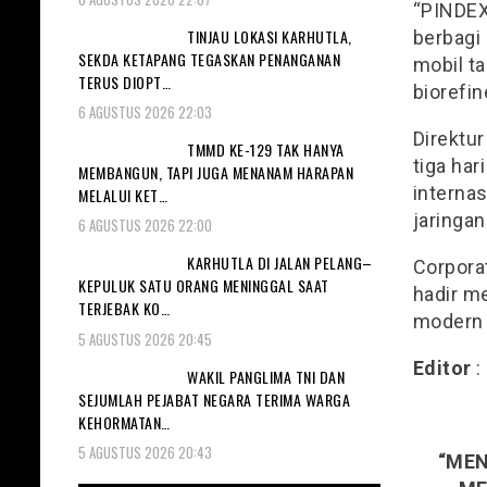
“PINDEX
TINJAU LOKASI KARHUTLA,
berbagi 
SEKDA KETAPANG TEGASKAN PENANGANAN
mobil ta
TERUS DIOPT…
biorefine
6 AGUSTUS 2026 22:03
Direktur
TMMD KE-129 TAK HANYA
tiga har
MEMBANGUN, TAPI JUGA MENANAM HARAPAN
interna
MELALUI KET…
jaringan
6 AGUSTUS 2026 22:00
KARHUTLA DI JALAN PELANG–
Corpora
KEPULUK SATU ORANG MENINGGAL SAAT
hadir me
TERJEBAK KO…
modern 
5 AGUSTUS 2026 20:45
Editor
:
WAKIL PANGLIMA TNI DAN
SEJUMLAH PEJABAT NEGARA TERIMA WARGA
KEHORMATAN…
5 AGUSTUS 2026 20:43
“MEN