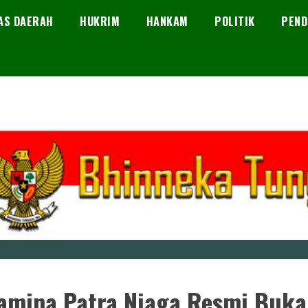
AS DAERAH
HUKRIM
HANKAM
POLITIK
PEND
2
amina Patra Niaga Resmi Buka