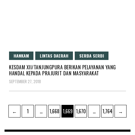
HANKAM
LINTAS DAERAH
SERBA SERBI
KESDAM XII/TANJUNGPURA BERIKAN PELAYANAN YANG
HANDAL KEPADA PRAJURIT DAN MASYARAKAT
SEPTEMBER 27, 2018
Navigasi
Page
Page
Page
Page
Page
←
1
…
1,668
1,669
1,670
…
1,764
→
pos