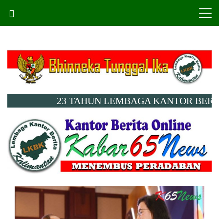
Skip
to
content
23 TAHUN LEMBAGA KANTOR BERITA KA
Menembus Peradaban
Kabar65News